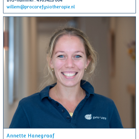
BIG-nummer: 49034217004
willem@procarefysiotherapie.nl
Annette Hanegraaf