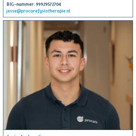
BIG-nummer: 99929572704
jesse@procarefysiotherapie.nl