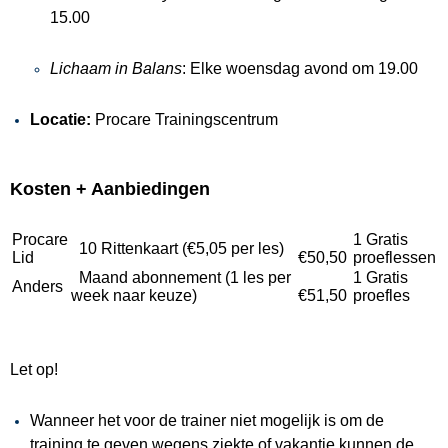
15.00
Lichaam in Balans
: Elke woensdag avond om 19.00
Locatie:
Procare Trainingscentrum
Kosten + Aanbiedingen
Procare
1 Gratis
10 Rittenkaart (
€
5,05 per les)
Lid
€50,50
proeflessen
Maand abonnement (1 les per
1 Gratis
Anders
week naar keuze)
€51,50
proefles
Let op!
Wanneer het voor de trainer niet mogelijk is om de
training te geven wegens ziekte of vakantie kunnen de