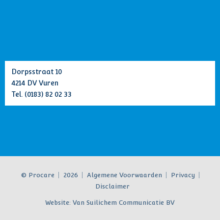
Dorpsstraat 10
4214 DV Vuren
Tel.
(0183) 82 02 33
© Procare
2026
Algemene Voorwaarden
Privacy
Disclaimer
Website:
Van Suilichem Communicatie BV